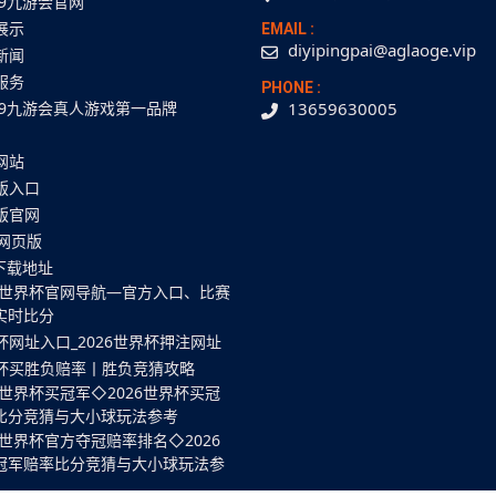
j9九游会官网
展示
EMAIL :
diyipingpai@aglaoge.vip
新闻
服务
PHONE :
j9九游会真人游戏第一品牌
13659630005
网站
版入口
版官网
b网页版
p下载地址
26世界杯官网导航—官方入口、比赛
实时比分
杯网址入口_2026世界杯押注网址
杯买胜负赔率丨胜负竞猜攻略
26世界杯买冠军◇2026世界杯买冠
比分竞猜与大小球玩法参考
26世界杯官方夺冠赔率排名◇2026
冠军赔率比分竞猜与大小球玩法参