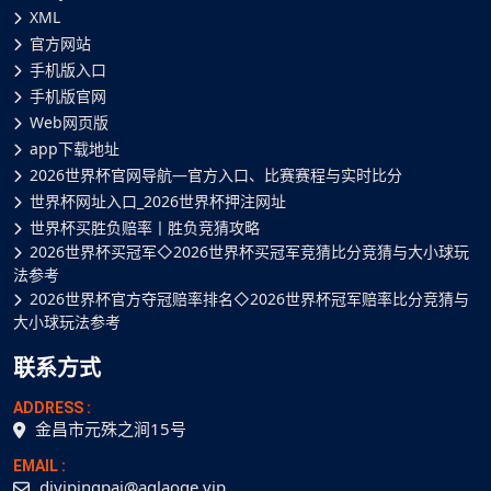
XML
官方网站
手机版入口
手机版官网
Web网页版
app下载地址
2026世界杯官网导航—官方入口、比赛赛程与实时比分
世界杯网址入口_2026世界杯押注网址
世界杯买胜负赔率丨胜负竞猜攻略
2026世界杯买冠军◇2026世界杯买冠军竞猜比分竞猜与大小球玩
法参考
2026世界杯官方夺冠赔率排名◇2026世界杯冠军赔率比分竞猜与
大小球玩法参考
联系方式
ADDRESS :
金昌市元殊之涧15号
EMAIL :
diyipingpai@aglaoge.vip