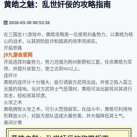
黄皓之魅：乱世奸佞的攻略指南
2026-03-30 00:53:36
在三国志11游戏中，黄皓攻略是一位使用刘备势力，以黄皓为核
心的战术，以其阴险狡诈和超高的效率而闻名。
开局思路
j9九游会官网
开局选择刘备势力，势力范围为荆州新野和江夏。任命黄皓为军
师，并提升其智力，使之达到90以上。
连环计
黄皓的连环计十分强大，能引诱敌方武将出战，并使之陷入孤立
无援的境地。当对方武将士气低落时，黄皓可派出副将对其进行
攻击，轻松将其俘虏。
火攻之术
黄皓拥有火攻之术，可引火焚烧敌军。在战斗中，黄皓可利用地
形释放火计，对敌方部队造成大量伤害，并大幅降低其士气。
离间计策